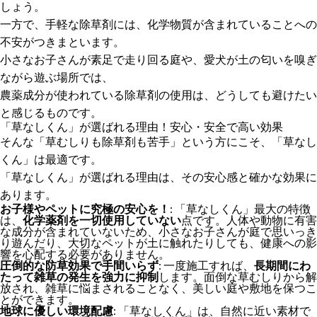
しょう。
一方で、手軽な除草剤には、化学物質が含まれていることへの
不安がつきまといます。
小さなお子さんが素足で走り回る庭や、愛犬が土の匂いを嗅ぎ
ながら遊ぶ場所では、
農薬成分が使われている除草剤の使用は、どうしても避けたい
と感じるものです。
「草なしくん」が選ばれる理由！安心・安全で高い効果
そんな「草むしりも除草剤も苦手」という方にこそ、「草なし
くん」は最適です。
「草なしくん」が選ばれる理由は、その安心感と確かな効果に
あります。
お子様やペットに究極の安心を！
: 「草なしくん」最大の特徴
は、
化学薬剤を一切使用していない
点です。人体や動物に有害
な成分が含まれていないため、小さなお子さんが庭で思いっき
り遊んだり、大切なペットが土に触れたりしても、健康への影
響を心配する必要がありません。
圧倒的な防草効果で手間いらず
: 一度施工すれば、
長期間にわ
たって雑草の発生を強力に抑制
します。面倒な草むしりから解
放され、雑草に悩まされることなく、美しい庭や敷地を保つこ
とができます。
地球に優しい環境配慮
: 「草なしくん」は、自然に近い素材で