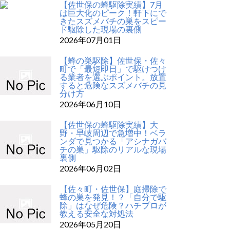
【佐世保の蜂駆除実績】7月
は巨大化のピーク！軒下にで
きたスズメバチの巣をスピー
ド駆除した現場の裏側
2026年07月01日
【蜂の巣駆除】佐世保・佐々
町で「最短即日」で駆けつけ
る業者を選ぶポイント。放置
すると危険なスズメバチの見
分け方
2026年06月10日
【佐世保の蜂駆除実績】大
野・早岐周辺で急増中！ベラ
ンダで見つかる「アシナガバ
チの巣」駆除のリアルな現場
裏側
2026年06月02日
【佐々町・佐世保】庭掃除で
蜂の巣を発見！？「自分で駆
除」はなぜ危険？ハチプロが
教える安全な対処法
2026年05月20日