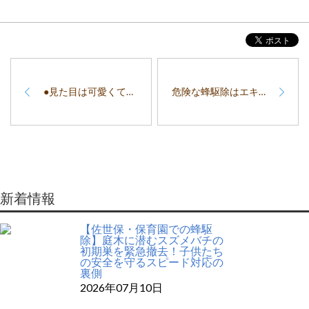
●見た目は可愛くても家に侵入されると困る！イタチは安心業者で追い出しを！
危険な蜂駆除はエキスパートのハチプロにおまかせを！
新着情報
【佐世保・保育園での蜂駆
除】庭木に潜むスズメバチの
初期巣を緊急撤去！子供たち
の安全を守るスピード対応の
裏側
2026年07月10日