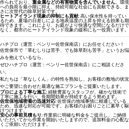
作られており、
重金属などの有害物質を含んでいません
。環境
への負荷を最小限に抑え、持続可能な社会にも貢献できる、ま
さに次世代の除草対策です。
ヒートアイランド現象の抑制にも貢献
: 高い保水性を持ってい
るため、夏場の日差しによる地表温度の上昇を抑える効果も期
待できます。これにより、お庭がより快適な空間になるだけで
なく、都市のヒートアイランド現象の緩和にも一役買います。
ハチプロ（運営：ベンリー佐世保南店）にお任せください！
佐世保市で「草むしりは苦手、でも除草剤も苦手」というお悩
みを抱えているなら、
ぜひハチプロ（運営：ベンリー佐世保南店）にご相談くださ
い。
私たちは「草なしくん」の特性を熟知し、お客様の敷地の状況
やご要望に合わせた最適な施工プランをご提案いたします。
プロによる丁寧な施工
: 経験豊富なスタッフが、確かな技術で
丁寧に施工を行い、長期間効果が持続するよう努めます。
佐世保地域密着の迅速対応
: 佐世保の地域事情に精通している
ため、迅速な対応が可能です。お客様のお困りごとに素早く駆
けつけます。
安心の事前見積もり
: 作業前に明確な料金をご提示し、ご納得
いただいてから作業を開始いたしますので、追加料金の心配な
くご依頼いただけます。