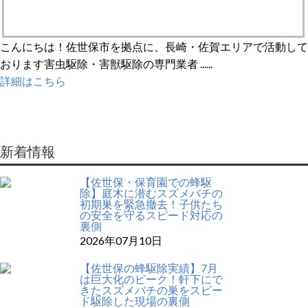
こんにちは！佐世保市を拠点に、長崎・佐賀エリアで活動して
おります害虫駆除・害獣駆除の専門業者 ......
詳細はこちら
新着情報
【佐世保・保育園での蜂駆
除】庭木に潜むスズメバチの
初期巣を緊急撤去！子供たち
の安全を守るスピード対応の
裏側
2026年07月10日
【佐世保の蜂駆除実績】7月
は巨大化のピーク！軒下にで
きたスズメバチの巣をスピー
ド駆除した現場の裏側