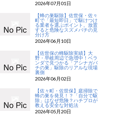
2026年07月01日
【蜂の巣駆除】佐世保・佐々
町で「最短即日」で駆けつけ
る業者を選ぶポイント。放置
すると危険なスズメバチの見
分け方
2026年06月10日
【佐世保の蜂駆除実績】大
野・早岐周辺で急増中！ベラ
ンダで見つかる「アシナガバ
チの巣」駆除のリアルな現場
裏側
2026年06月02日
【佐々町・佐世保】庭掃除で
蜂の巣を発見！？「自分で駆
除」はなぜ危険？ハチプロが
教える安全な対処法
2026年05月20日