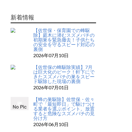
新着情報
【佐世保・保育園での蜂駆
除】庭木に潜むスズメバチの
初期巣を緊急撤去！子供たち
の安全を守るスピード対応の
裏側
2026年07月10日
【佐世保の蜂駆除実績】7月
は巨大化のピーク！軒下にで
きたスズメバチの巣をスピー
ド駆除した現場の裏側
2026年07月01日
【蜂の巣駆除】佐世保・佐々
町で「最短即日」で駆けつけ
る業者を選ぶポイント。放置
すると危険なスズメバチの見
分け方
2026年06月10日