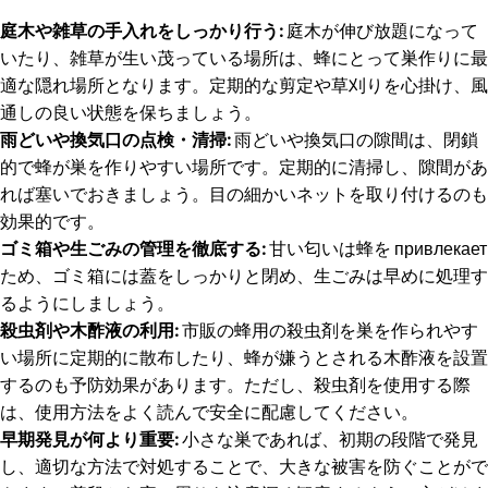
庭木や雑草の手入れをしっかり行う:
庭木が伸び放題になって
いたり、雑草が生い茂っている場所は、蜂にとって巣作りに最
適な隠れ場所となります。定期的な剪定や草刈りを心掛け、風
通しの良い状態を保ちましょう。
雨どいや換気口の点検・清掃:
雨どいや換気口の隙間は、閉鎖
的で蜂が巣を作りやすい場所です。定期的に清掃し、隙間があ
れば塞いでおきましょう。目の細かいネットを取り付けるのも
効果的です。
ゴミ箱や生ごみの管理を徹底する:
甘い匂いは蜂を привлекает
ため、ゴミ箱には蓋をしっかりと閉め、生ごみは早めに処理す
るようにしましょう。
殺虫剤や木酢液の利用:
市販の蜂用の殺虫剤を巣を作られやす
い場所に定期的に散布したり、蜂が嫌うとされる木酢液を設置
するのも予防効果があります。ただし、殺虫剤を使用する際
は、使用方法をよく読んで安全に配慮してください。
早期発見が何より重要:
小さな巣であれば、初期の段階で発見
し、適切な方法で対処することで、大きな被害を防ぐことがで