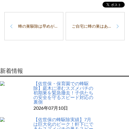
蜂の巣駆除は早めが肝心！巣が小さいうちに依頼するべき理由とメリット
ご自宅に蜂の巣はありませんか？「ハチプロ」が解説！見つけ方と危険性
新着情報
【佐世保・保育園での蜂駆
除】庭木に潜むスズメバチの
初期巣を緊急撤去！子供たち
の安全を守るスピード対応の
裏側
2026年07月10日
【佐世保の蜂駆除実績】7月
は巨大化のピーク！軒下にで
きたスズメバチの巣をスピー