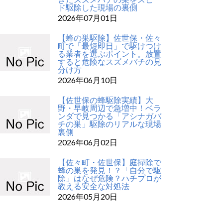
ド駆除した現場の裏側
2026年07月01日
【蜂の巣駆除】佐世保・佐々
町で「最短即日」で駆けつけ
る業者を選ぶポイント。放置
すると危険なスズメバチの見
分け方
2026年06月10日
【佐世保の蜂駆除実績】大
野・早岐周辺で急増中！ベラ
ンダで見つかる「アシナガバ
チの巣」駆除のリアルな現場
裏側
2026年06月02日
【佐々町・佐世保】庭掃除で
蜂の巣を発見！？「自分で駆
除」はなぜ危険？ハチプロが
教える安全な対処法
2026年05月20日