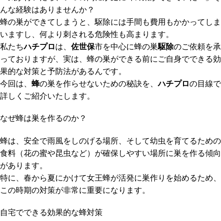
んな経験はありませんか？
蜂の巣ができてしまうと、駆除には手間も費用もかかってしま
いますし、何より刺される危険性も高まります。
私たち
ハチプロ
は、
佐世保
市を中心に蜂の巣
駆除
のご依頼を承
っておりますが、実は、蜂の巣ができる前にご自身でできる効
果的な対策と予防法があるんです。
今回は、
蜂
の巣を作らせないための秘訣を、
ハチプロ
の目線で
詳しくご紹介いたします。
なぜ蜂は巣を作るのか？
蜂は、安全で雨風をしのげる場所、そして幼虫を育てるための
食料（花の蜜や昆虫など）が確保しやすい場所に巣を作る傾向
があります。
特に、春から夏にかけて女王蜂が活発に巣作りを始めるため、
この時期の対策が非常に重要になります。
自宅でできる効果的な蜂対策